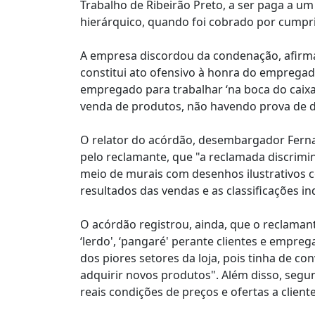
Trabalho de Ribeirão Preto, a ser paga a u
hierárquico, quando foi cobrado por cump
A empresa discordou da condenação, afirma
constitui ato ofensivo à honra do emprega
empregado para trabalhar ‘na boca do caix
venda de produtos, não havendo prova de d
O relator do acórdão, desembargador Ferna
pelo reclamante, que "a reclamada discrim
meio de murais com desenhos ilustrativos c
resultados das vendas e as classificações i
O acórdão registrou, ainda, que o reclamant
‘lerdo', ‘pangaré' perante clientes e empre
dos piores setores da loja, pois tinha de c
adquirir novos produtos". Além disso, segun
reais condições de preços e ofertas a clien