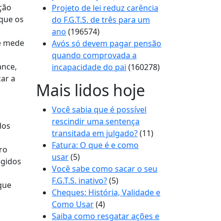
ção
Projeto de lei reduz carência
aque os
do F.G.T.S. de três para um
ano
(196574)
e mede
Avós só devem pagar pensão
quando comprovada a
ance,
incapacidade do pai
(160278)
ar a
Mais lidos hoje
Você sabia que é possível
rescindir uma sentença
dos
transitada em julgado?
(11)
Fatura: O que é e como
ro
usar
(5)
egidos
Você sabe como sacar o seu
F.G.T.S. inativo?
(5)
que
Cheques: História, Validade e
Como Usar
(4)
Saiba como resgatar ações e