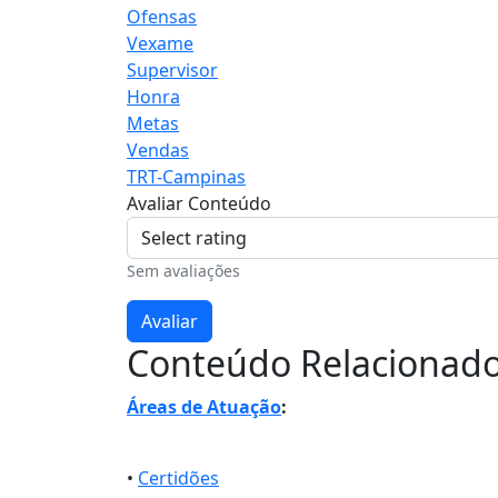
Ofensas
Vexame
Supervisor
Honra
Metas
Vendas
TRT-Campinas
Avaliar Conteúdo
Sem avaliações
Avaliar
Conteúdo Relacionad
Áreas de Atuação
:
•
Certidões