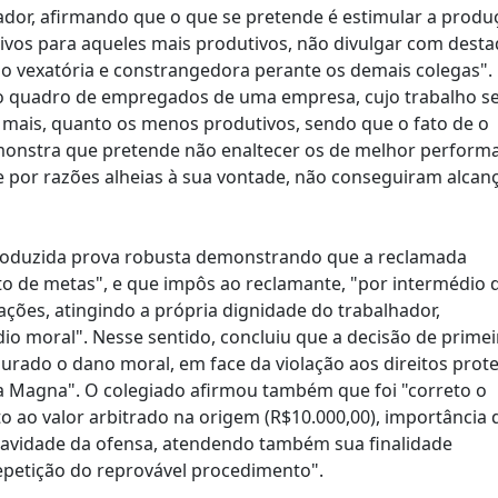
ador, afirmando que o que se pretende é estimular a produ
tivos para aqueles mais produtivos, não divulgar com dest
o vexatória e constrangedora perante os demais colegas".
o quadro de empregados de uma empresa, cujo trabalho s
 mais, quanto os menos produtivos, sendo que o fato de o
monstra que pretende não enaltecer os de melhor perform
por razões alheias à sua vontade, não conseguiram alcanç
roduzida prova robusta demonstrando que a reclamada
o de metas", e que impôs ao reclamante, "por intermédio 
ções, atingindo a própria dignidade do trabalhador,
io moral". Nesse sentido, concluiu que a decisão de primei
gurado o dano moral, em face da violação aos direitos prot
rta Magna". O colegiado afirmou também que foi "correto o
o ao valor arbitrado na origem (R$10.000,00), importância 
avidade da ofensa, atendendo também sua finalidade
repetição do reprovável procedimento".