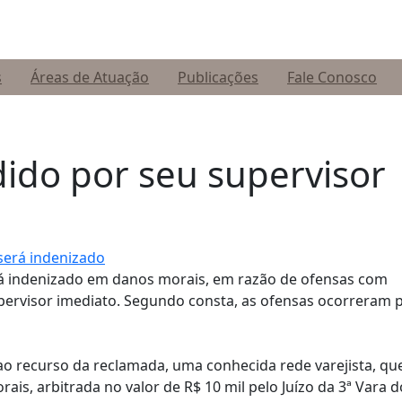
s
Áreas de Atuação
Publicações
Fale Conosco
ido por seu supervisor
erá indenizado em danos morais, em razão de ofensas com
pervisor imediato. Segundo consta, as ofensas ocorreram 
o recurso da reclamada, uma conhecida rede varejista, qu
s, arbitrada no valor de R$ 10 mil pelo Juízo da 3ª Vara d