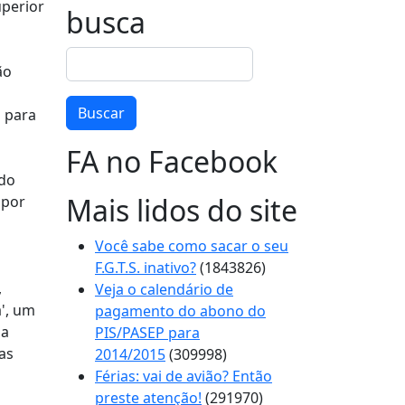
uperior
busca
Buscar
ão
Buscar
s para
FA no Facebook
ado
Mais lidos do site
 por
Você sabe como sacar o seu
F.G.T.S. inativo?
(1843826)
,
Veja o calendário de
a', um
pagamento do abono do
 a
PIS/PASEP para
as
2014/2015
(309998)
Férias: vai de avião? Então
preste atenção!
(291970)