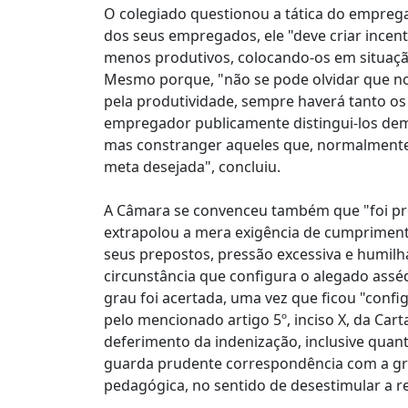
O colegiado questionou a tática do empreg
dos seus empregados, ele "deve criar incen
menos produtivos, colocando-os em situaçã
Mesmo porque, "não se pode olvidar que n
pela produtividade, sempre haverá tanto os
empregador publicamente distingui-los de
mas constranger aqueles que, normalmente 
meta desejada", concluiu.
A Câmara se convenceu também que "foi p
extrapolou a mera exigência de cumpriment
seus prepostos, pressão excessiva e humilha
circunstância que configura o alegado asséd
grau foi acertada, uma vez que ficou "confi
pelo mencionado artigo 5º, inciso X, da Ca
deferimento da indenização, inclusive quant
guarda prudente correspondência com a gr
pedagógica, no sentido de desestimular a 