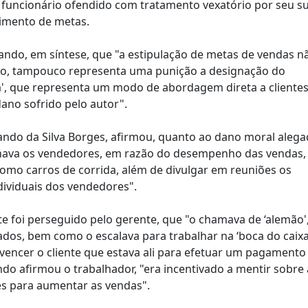
m funcionário ofendido com tratamento vexatório por seu s
rimento de metas.
ndo, em síntese, que "a estipulação de metas de vendas n
do, tampouco representa uma punição a designação do
a', que representa um modo de abordagem direta a cliente
ano sofrido pelo autor".
ndo da Silva Borges, afirmou, quanto ao dano moral aleg
inava os vendedores, em razão do desempenho das vendas,
omo carros de corrida, além de divulgar em reuniões os
ndividuais dos vendedores".
e foi perseguido pelo gerente, que "o chamava de ‘alemão'
gados, bem como o escalava para trabalhar na ‘boca do caix
onvencer o cliente que estava ali para efetuar um pagamento
do afirmou o trabalhador, "era incentivado a mentir sobre 
tes para aumentar as vendas".