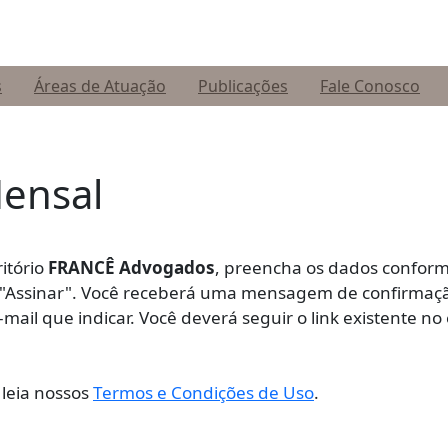
s
Áreas de Atuação
Publicações
Fale Conosco
Mensal
itório
FRANCÊ Advogados
, preencha os dados confor
m "Assinar". Você receberá uma mensagem de confirmaç
mail que indicar. Você deverá seguir o link existente no
leia nossos
Termos e Condições de Uso
.