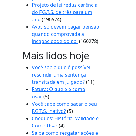
Projeto de lei reduz carência
do F.G.T.S. de três para um
ano
(196574)
Avós só devem pagar pensão
quando comprovada a
incapacidade do pai
(160278)
Mais lidos hoje
Você sabia que é possível
rescindir uma sentença
transitada em julgado?
(11)
Fatura: O que é e como
usar
(5)
Você sabe como sacar o seu
F.G.T.S. inativo?
(5)
Cheques: História, Validade e
Como Usar
(4)
Saiba como resgatar ações e