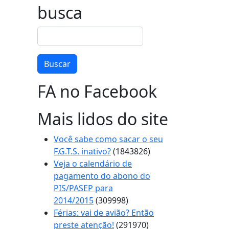
busca
Buscar
Buscar
FA no Facebook
Mais lidos do site
Você sabe como sacar o seu
F.G.T.S. inativo?
(1843826)
Veja o calendário de
pagamento do abono do
PIS/PASEP para
2014/2015
(309998)
Férias: vai de avião? Então
preste atenção!
(291970)