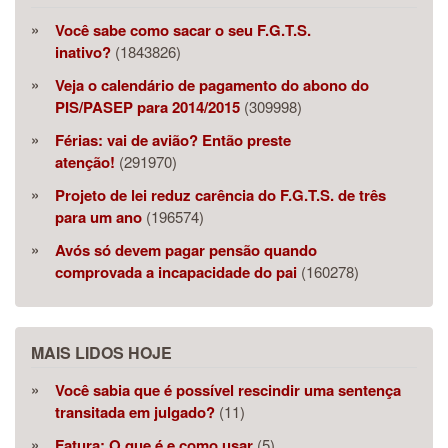
Você sabe como sacar o seu F.G.T.S.
inativo?
(1843826)
Veja o calendário de pagamento do abono do
PIS/PASEP para 2014/2015
(309998)
Férias: vai de avião? Então preste
atenção!
(291970)
Projeto de lei reduz carência do F.G.T.S. de três
para um ano
(196574)
Avós só devem pagar pensão quando
comprovada a incapacidade do pai
(160278)
MAIS LIDOS HOJE
Você sabia que é possível rescindir uma sentença
transitada em julgado?
(11)
Fatura: O que é e como usar
(5)