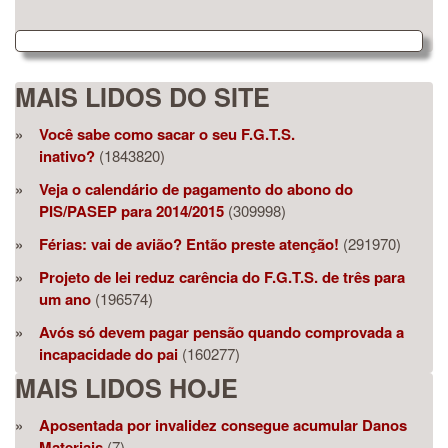
MAIS LIDOS DO SITE
Você sabe como sacar o seu F.G.T.S.
inativo?
(1843820)
Veja o calendário de pagamento do abono do
PIS/PASEP para 2014/2015
(309998)
Férias: vai de avião? Então preste atenção!
(291970)
Projeto de lei reduz carência do F.G.T.S. de três para
um ano
(196574)
Avós só devem pagar pensão quando comprovada a
incapacidade do pai
(160277)
MAIS LIDOS HOJE
Aposentada por invalidez consegue acumular Danos
Materiais
(7)