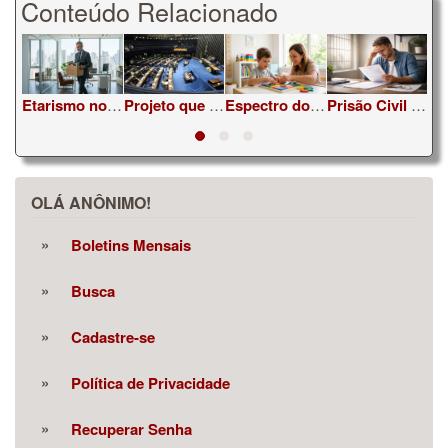
Conteúdo Relacionado
Testemunha no Processo Trabalhista: Como Provar Direitos Trabalhando Sozinho
Etarismo no Topo: Os Direitos do Executivo Sênior sob a CLT e PJ
Projeto que cria 'Pix Pensão' é aprovado em Plenário
Espectro dos Direitos: Guia para Famílias Recém-Diagnosticadas com Autismo
Prisão Civil Por Dívida Alimentícia: Quando Acontece e Como Evitar
OLÁ ANÔNIMO!
Boletins Mensais
Busca
Cadastre-se
Política de Privacidade
Recuperar Senha