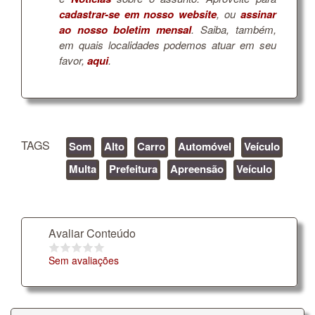
cadastrar-se em nosso website
, ou
assinar
ao nosso boletim mensal
. Saiba, também,
em quais localidades podemos atuar em seu
favor,
aqui
.
TAGS
Som
Alto
Carro
Automóvel
Veículo
Multa
Prefeitura
Apreensão
Veículo
Avaliar Conteúdo
Sem avaliações