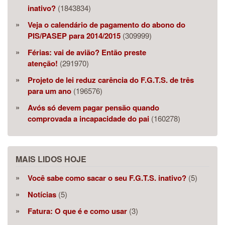
inativo?
(1843834)
Veja o calendário de pagamento do abono do
PIS/PASEP para 2014/2015
(309999)
Férias: vai de avião? Então preste
atenção!
(291970)
Projeto de lei reduz carência do F.G.T.S. de três
para um ano
(196576)
Avós só devem pagar pensão quando
comprovada a incapacidade do pai
(160278)
MAIS LIDOS HOJE
Você sabe como sacar o seu F.G.T.S. inativo?
(5)
Notícias
(5)
Fatura: O que é e como usar
(3)