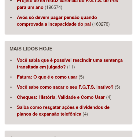
Projeto de lei reduz carência do F.G.T.S. de três
para um ano
(196574)
Avós só devem pagar pensão quando
comprovada a incapacidade do pai
(160278)
MAIS LIDOS HOJE
Você sabia que é possível rescindir uma sentença
transitada em julgado?
(11)
Fatura: O que é e como usar
(5)
Você sabe como sacar o seu F.G.T.S. inativo?
(5)
Cheques: História, Validade e Como Usar
(4)
Saiba como resgatar ações e dividendos de
planos de expansão telefônica
(4)